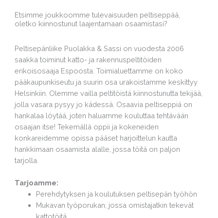
Etsimme joukkoomme tulevaisuuden peltiseppää,
oletko kiinnostunut laajentamaan osaamistasi?
Peltisepänliike Puolakka & Sassi on vuodesta 2006
saakka toiminut katto- ja rakennuspeltitöiden
erikoisosaaja Espoosta. Toimialuettamme on koko
pääkaupunkiseutu ja suurin osa urakoistamme keskittyy
Helsinkiin. Olemme vailla peltitöistä kiinnostunutta tekijää,
jolla vasara pysyy jo kädessä. Osaavia peltiseppiä on
hankalaa löytää, joten haluamme kouluttaa tehtävään
osaajan itse! Tekemällä oppii ja kokeneiden
konkareidemme opissa pääset harjoittelun kautta
hankkimaan osaamista alalle, jossa töitä on paljon
tarjolla.
Tarjoamme:
Perehdytyksen ja koulutuksen peltisepän työhön
Mukavan työporukan, jossa omistajatkin tekevät
kattotöitä