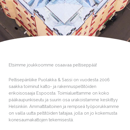
Etsimme joukkoomme osaavaa peltiseppää!
Peltisepänliike Puolakka & Sassi on vuodesta 2006
saakka toiminut katto- ja rakennuspeltitöiden
erikoisosaaja Espoosta. Toimialuettamme on koko
pääkaupunkiseutu ja suurin osa urakoistamme keskittyy
Helsinkiin. Ammattitaitoinen ja rempseä työporukkamme
on vailla uutta peltitöiden taitajaa, jolla on jo kokemusta
konesaumakattojen tekemisestä.