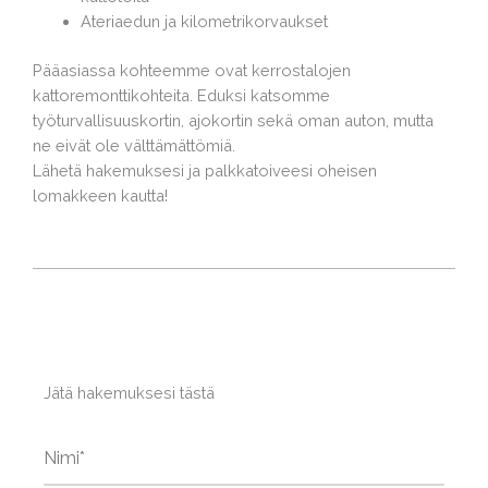
Ateriaedun ja kilometrikorvaukset
Pääasiassa kohteemme ovat kerrostalojen
kattoremonttikohteita. Eduksi katsomme
työturvallisuuskortin, ajokortin sekä oman auton, mutta
ne eivät ole välttämättömiä.
Lähetä hakemuksesi ja palkkatoiveesi oheisen
lomakkeen kautta!
Jätä hakemuksesi tästä
N
i