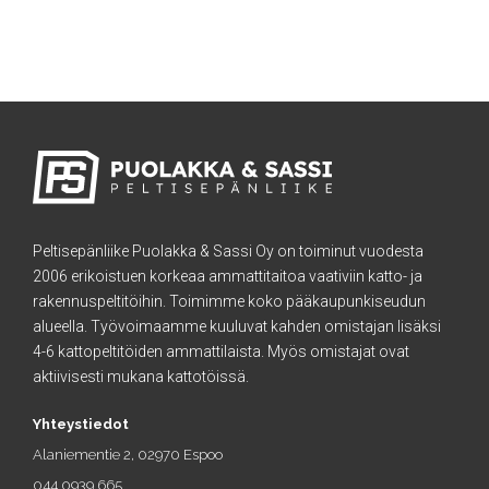
Peltisepänliike Puolakka & Sassi Oy on toiminut vuodesta
2006 erikoistuen korkeaa ammattitaitoa vaativiin katto- ja
rakennuspeltitöihin. Toimimme koko pääkaupunkiseudun
alueella. Työvoimaamme kuuluvat kahden omistajan lisäksi
4-6 kattopeltitöiden ammattilaista. Myös omistajat ovat
aktiivisesti mukana kattotöissä.
Yhteystiedot
Alaniementie 2, 02970 Espoo
044 0939 665